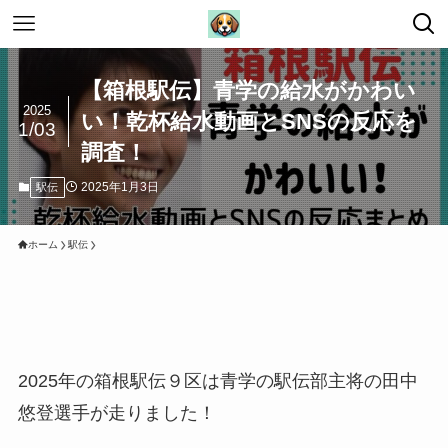
【箱根駅伝】青学の給水がかわい
2025
い！乾杯給水動画とSNSの反応を
1/03
調査！
2025年1月3日
駅伝
ホーム
駅伝
2025年の箱根駅伝９区は青学の駅伝部主将の田中
悠登選手が走りました！