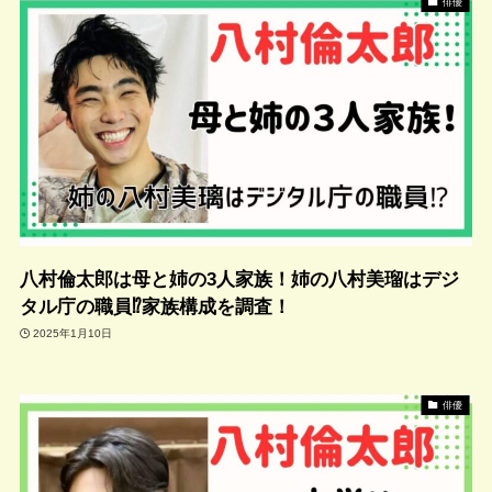
俳優
八村倫太郎は母と姉の3人家族！姉の八村美瑠はデジ
タル庁の職員⁉家族構成を調査！
2025年1月10日
俳優