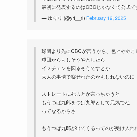
最初に発表するのはCBCじゃなくて公式で
— ゆりり (@yri__ri)
February 19, 2025
球団より先にCBCが言うから、色々ややこ
球団からもしそうやとしたら
イメチェンを図るそうですとか
大人の事情で察せれたのかもしれないのに
ストレートに死去とか言っちゃうと
もうつば九郎をつば九郎として元気でね
ってなるからさ
もうつば九郎が出てくるってのが受け入れ