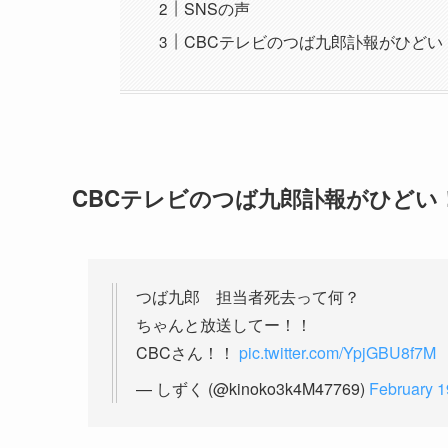
SNSの声
CBCテレビのつば九郎訃報がひど
CBCテレビのつば九郎訃報がひどい
つば九郎 担当者死去って何？
ちゃんと放送してー！！
CBCさん！！
pic.twitter.com/YpjGBU8f7M
— しずく (@kinoko3k4M47769)
February 1