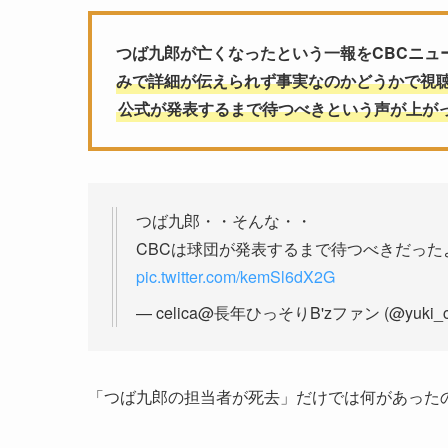
つば九郎が亡くなったという一報をCBCニュ
みで詳細が伝えられず事実なのかどうかで視
公式が発表するまで待つべきという声が上が
つば九郎・・そんな・・
CBCは球団が発表するまで待つべきだっ
pic.twitter.com/kemSl6dX2G
— celica@長年ひっそりB'zファン (@yuki_ce
「つば九郎の担当者が死去」だけでは何があった