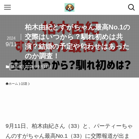
柏木由紀とすがちゃん最高No.1の
交際はいつから？馴れ初めは共
2024
9/11
演？結婚の予定や匂わせはあった
のか調査！
2024年9月11日
話題
ホーム
話題
9月11日、柏木由紀さん（33）と、パーティーちゃ
んのすがちゃん最高No.1（33）に交際報道が出ま