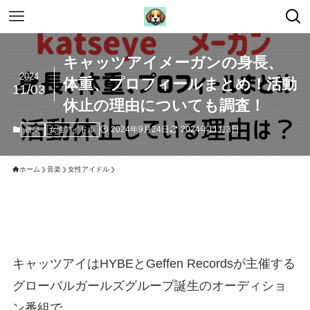
キャッツアイメーガンの身長、
2024
体重、プロフィールまとめ！活動
11/03
休止の理由についても調査！
2024年9月24日
2024年11月3日
音楽
女性アイドル
ホーム
音楽
女性アイドル
キャッツアイはHYBEとGeffen Recordsが主催する
グローバルガールズグループ誕生のオーディショ
ン番組で