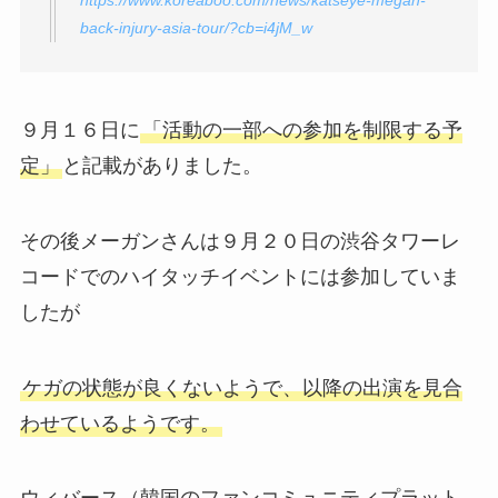
https://www.koreaboo.com/news/katseye-megan-
back-injury-asia-tour/?cb=i4jM_w
９月１６日に
「活動の一部への参加を制限する予
定」
と記載がありました。
その後メーガンさんは９月２０日の渋谷タワーレ
コードでのハイタッチイベントには参加していま
したが
ケガの状態が良くないようで、以降の出演を見合
わせているようです。