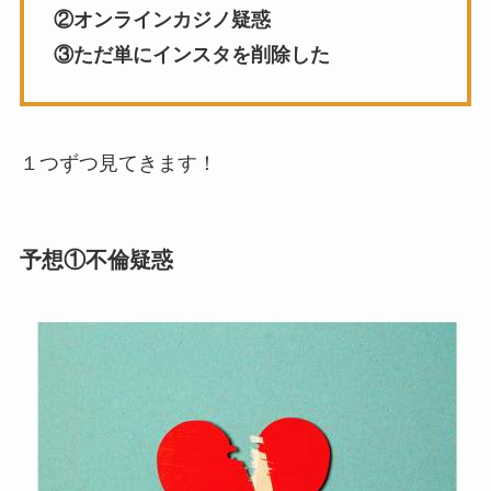
②オンラインカジノ疑惑
③ただ単にインスタを削除した
１つずつ見てきます！
予想①不倫疑惑