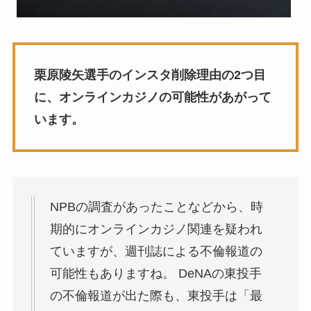
栗原陵矢選手のインスタ削除理由の2つ目
に、オンラインカジノの可能性があがって
います。
NPBの調査があったことなどから、時
期的にオンラインカジノ関連を疑われ
ていますが、週刊誌による不倫報道の
可能性もありますね。 DeNAの東投手
の不倫報道が出た際も、東投手は「最