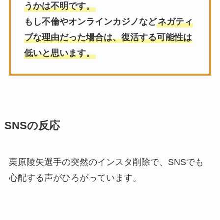
うかは不明です。
もし不倫やオンラインカジノなど
ネガティ
ブな理由だった場合は、復活する可能性は
低いと思います。
SNSの反応
栗原陵矢選手の突然のインスタ削除で、SNSでも
心配する声がひろがっています。
Xでは何事もないことを祈るというコメントが多か