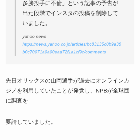
多勝投手に不倫」という記事の予告が
出た段階でインスタの投稿を削除して
いました。
yahoo news
https://news.yahoo.co.jp/articles/bc83135c0b9a38
b0c70971a9a90eaa72f1a1cf9c/comments
先日オリックスの山岡選手が過去にオンラインカ
ジノを利用していたことが発覚し、NPBが全球団
に調査を
要請していました。