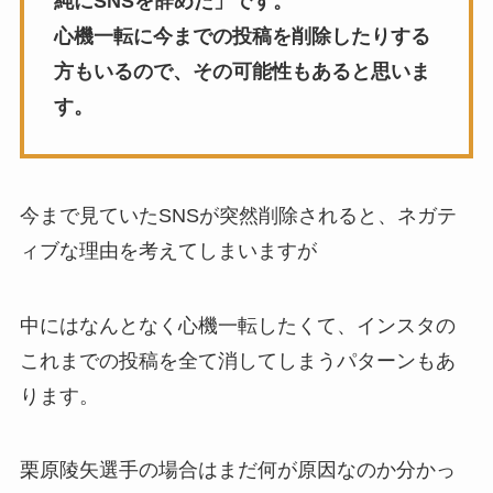
純にSNSを辞めた」です。
心機一転に今までの投稿を削除したりする
方もいるので、その可能性もあると思いま
す。
今まで見ていたSNSが突然削除されると、ネガテ
ィブな理由を考えてしまいますが
中にはなんとなく心機一転したくて、インスタの
これまでの投稿を全て消してしまうパターンもあ
ります。
栗原陵矢選手の場合はまだ何が原因なのか分かっ