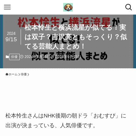
松本怜生と横浜流星が似てる！実
2024
は双子？吉沢亮ともそっくり？似
9/15
てる芸能人まとめ！
2024年8月15日
2024年9月15日
俳優
ホーム
俳優
松本怜生さんはNHK後期の朝ドラ「おむすび」に
出演が決まっている、人気俳優です。