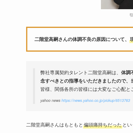
二階堂高嗣さんの体調不良の原因について、
弊社専属契約タレント二階堂高嗣は、
体調
念すべきとの指導をいただきましたので、
皆様、関係各所の皆様には大変なご心配と
yahoo news
https://news.yahoo.co.jp/pickup/6513763
二階堂高嗣さんはもともと
偏頭痛持ちだった
とい