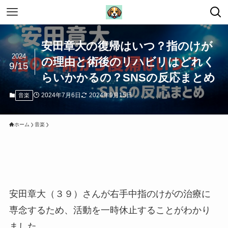
安田章大の復帰はいつ？指のけが
2024
の理由と術後のリハビリはどれく
9/15
らいかかるの？SNSの反応まとめ
2024年7月6日
2024年9月15日
音楽
ホーム
音楽
安田章大（３９）さんが右手中指のけがの治療に
専念するため、活動を一時休止することがわかり
ました。