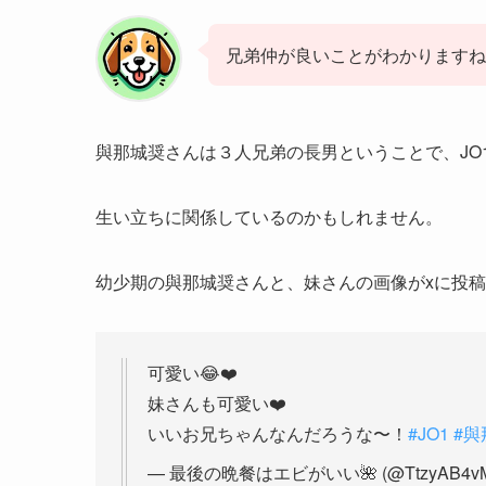
兄弟仲が良いことがわかりますね
與那城奨さんは３人兄弟の長男ということで、JO
生い立ちに関係しているのかもしれません。
幼少期の與那城奨さんと、妹さんの画像がxに投
可愛い😂❤️
妹さんも可愛い❤️
いいお兄ちゃんなんだろうな〜！
#JO1
#與
— 最後の晩餐はエビがいい🌺 (@TtzyAB4vM