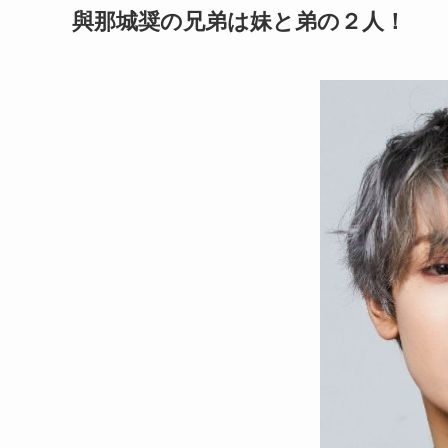
與那城奨の兄弟は妹と弟の２人！