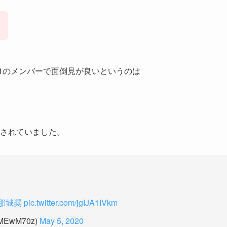
1のメンバーで面倒見が良いというのは
稿されていました。
那城奨
pic.twitter.com/jgIJA1IVkm
EwM70z)
May 5, 2020