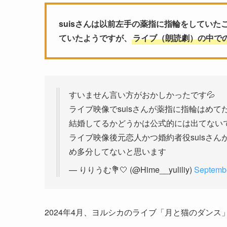
suisさんは以前左手の薬指に指輪をしていた
ていたようですが、
ライブ（朗読劇）の中で
すいません言い方がおかしかったです💦
ライブ映像でsuisさんが薬指に指輪はめ
結婚してるかどうかは公式的には出てない
ライブ映像後元恋人かつ婚約者役suisさ
め多分してないと思います
— りりうむ💐‎🤍 (@Hime__yuliliy)
Septembe
2024年4月、ヨルシカのライブ「月と猫のダンス