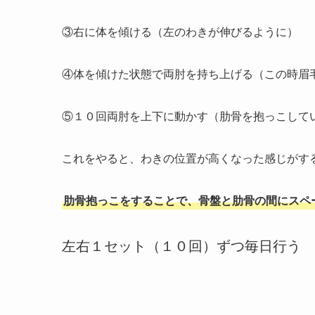
③右に体を傾ける（左のわきが伸びるように）
④体を傾けた状態で両肘を持ち上げる（この時眉
⑤１０回両肘を上下に動かす（肋骨を抱っこして
これをやると、わきの位置が高くなった感じがす
肋骨抱っこをすることで、骨盤と肋骨の間にスペ
左右１セット（１０回）ずつ毎日行う