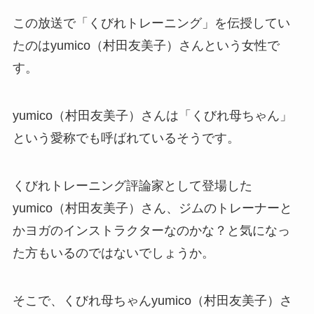
この放送で「くびれトレーニング」を伝授してい
たのはyumico（村田友美子）さんという女性で
す。
yumico（村田友美子）さんは「くびれ母ちゃん」
という愛称でも呼ばれているそうです。
くびれトレーニング評論家として登場した
yumico（村田友美子）さん、ジムのトレーナーと
かヨガのインストラクターなのかな？と気になっ
た方もいるのではないでしょうか。
そこで、くびれ母ちゃんyumico（村田友美子）さ