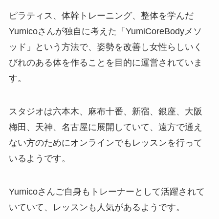
ピラティス、体幹トレーニング、整体を学んだ
Yumicoさんが独自に考えた「YumiCoreBodyメソ
ッド」という方法で、姿勢を改善し女性らしいく
びれのある体を作ることを目的に運営されていま
す。
スタジオは六本木、麻布十番、新宿、銀座、大阪
梅田、天神、名古屋に展開していて、遠方で通え
ない方のためにオンラインでもレッスンを行って
いるようです。
Yumicoさんご自身もトレーナーとして活躍されて
いていて、レッスンも人気があるようです。