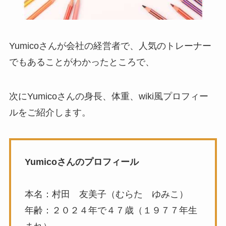
Yumicoさんが会社の経営者で、人気のトレーナー
でもあることがわかったところで、
次にYumicoさんの身長、体重、wiki風プロフィー
ルをご紹介します。
Yumicoさんのプロフィール
本名：村田 友美子（むらた ゆみこ）
年齢：２０２４年で４７歳（１９７７年生