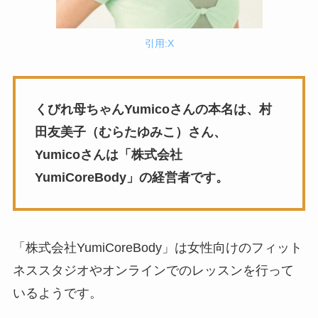
引用:X
くびれ母ちゃんYumicoさんの本名は、村
田友美子（むらたゆみこ）さん、
Yumicoさんは「株式会社
YumiCoreBody」の経営者です。
「株式会社YumiCoreBody」は女性向けのフィット
ネススタジオやオンラインでのレッスンを行って
いるようです。