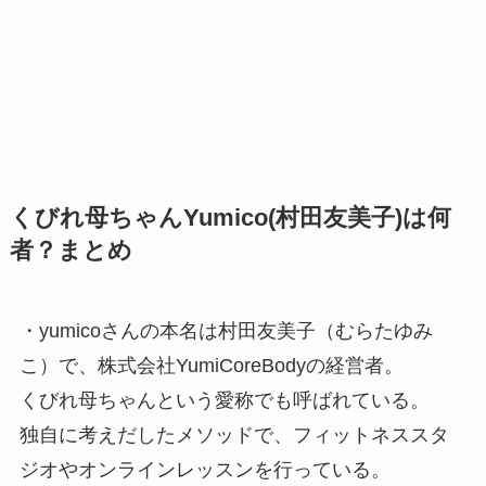
くびれ母ちゃんYumico(村田友美子)は何
者？まとめ
・yumicoさんの本名は村田友美子（むらたゆみ
こ）で、株式会社YumiCoreBodyの経営者。
くびれ母ちゃんという愛称でも呼ばれている。
独自に考えだしたメソッドで、フィットネススタ
ジオやオンラインレッスンを行っている。